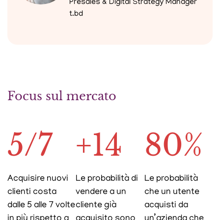
Presales & Digital Strategy Manager
t.bd
Focus sul mercato
5/7
+14
80%
Acquisire nuovi
Le probabilità di
Le probabilità
clienti costa
vendere a un
che un utente
dalle 5 alle 7 volte
cliente già
acquisti da
in più rispetto a
acquisito sono
un’azienda che