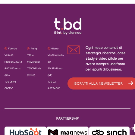
Ogni mese contenuti di
Faenza
Parigi
Milano
strategia, ricerche, case
Viale G.
7 Rue
Via Donatello,
study e video pillole per
Marconi, 30/14
Meyerbeer
30
avere sempre una fonte
48018 Faenza
75009 Paris
20131 Milano
per spunti di business.
(RA)
(Paris)
(MI)
+39 0546
+39 02
ISCRIVITI ALLA NEWSLETTER
066100
45374600
PARTNERSHIP
CE