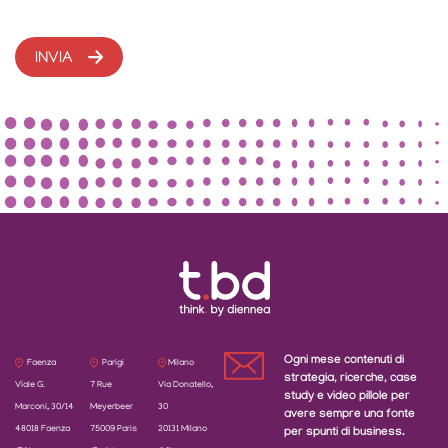
Ogni mese contenuti di
Faenza
Parigi
Milano
strategia, ricerche, case
Viale G.
7 Rue
Via Donatello,
study e video pillole per
Marconi, 30/14
Meyerbeer
30
avere sempre una fonte
48018 Faenza
75009 Paris
20131 Milano
per spunti di business.