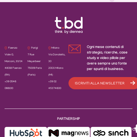
Ogni mese contenuti di
Faenza
Parigi
Milano
strategia, ricerche, case
Viale G.
7 Rue
Via Donatello,
study e video pillole per
Marconi, 30/14
Meyerbeer
30
avere sempre una fonte
48018 Faenza
75009 Paris
20131 Milano
per spunti di business.
(RA)
(Paris)
(MI)
+39 0546
+39 02
ISCRIVITI ALLA NEWSLETTER
066100
45374600
PARTNERSHIP
CE