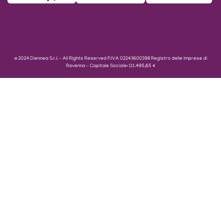
© 2024 Diennea S.r.l. – All Rights Reserved P.IVA 02243600398 Registro delle imprese di
Ravenna – Capitale Sociale: 111.495,65 €