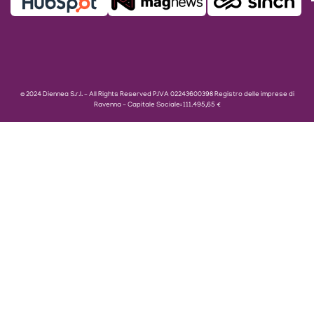
© 2024 Diennea S.r.l. – All Rights Reserved P.IVA 02243600398 Registro delle imprese di
Ravenna – Capitale Sociale: 111.495,65 €