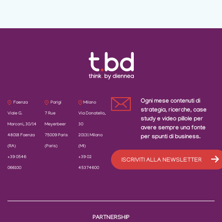
Ogni mese contenuti di
Faenza
Parigi
Milano
strategia, ricerche, case
Viale G.
7 Rue
Via Donatello,
study e video pillole per
Marconi, 30/14
Meyerbeer
30
avere sempre una fonte
48018 Faenza
75009 Paris
20131 Milano
per spunti di business.
(RA)
(Paris)
(MI)
+39 0546
+39 02
ISCRIVITI ALLA NEWSLETTER
066100
45374600
PARTNERSHIP