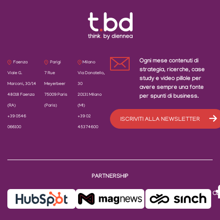
Ogni mese contenuti di
Faenza
Parigi
Milano
strategia, ricerche, case
Viale G.
7 Rue
Via Donatello,
study e video pillole per
Marconi, 30/14
Meyerbeer
30
avere sempre una fonte
48018 Faenza
75009 Paris
20131 Milano
per spunti di business.
(RA)
(Paris)
(MI)
+39 0546
+39 02
ISCRIVITI ALLA NEWSLETTER
066100
45374600
PARTNERSHIP
CE