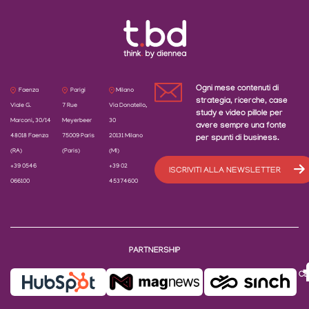
Ogni mese contenuti di
Faenza
Parigi
Milano
strategia, ricerche, case
Viale G.
7 Rue
Via Donatello,
study e video pillole per
Marconi, 30/14
Meyerbeer
30
avere sempre una fonte
48018 Faenza
75009 Paris
20131 Milano
per spunti di business.
(RA)
(Paris)
(MI)
+39 0546
+39 02
ISCRIVITI ALLA NEWSLETTER
066100
45374600
PARTNERSHIP
CE